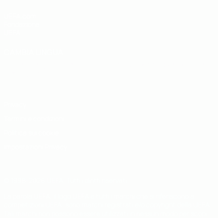
UEFA.com
Fondazione
UEFA
CAMBIA LINGUA
Italiano
English
Français
Deutsch
Русский
Español
Italiano
Português
Privacy
Termini e condizioni
Politica sui cookie
Impostazioni Privacy
© 1998-2026 UEFA. Tutti i diritti riservati
La parola UEFA, il logo UEFA e tutti i marchi che si riferiscono a
competizioni UEFA, sono marchi registrati e/o copyright della UEFA.
Tali marchi non possono essere utilizzati in nessun modo per scopi