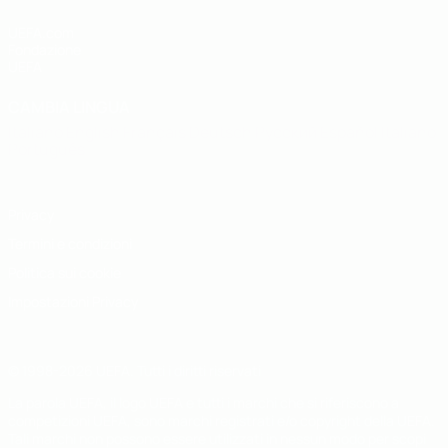
UEFA.com
Fondazione
UEFA
CAMBIA LINGUA
Italiano
English
Français
Deutsch
Русский
Español
Italiano
Português
Privacy
Termini e condizioni
Politica sui cookie
Impostazioni Privacy
© 1998-2026 UEFA. Tutti i diritti riservati
La parola UEFA, il logo UEFA e tutti i marchi che si riferiscono a
competizioni UEFA, sono marchi registrati e/o copyright della UEFA.
Tali marchi non possono essere utilizzati in nessun modo per scopi