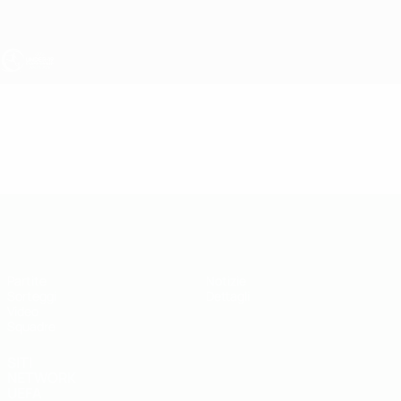
Passa
al
contenuto
principale
UEFA Under 19
Video
Highlights
UEFA Under 19
Partite
Notizie
Sorteggi
Dettagli
Video
Squadre
SITI
NETWORK
UEFA