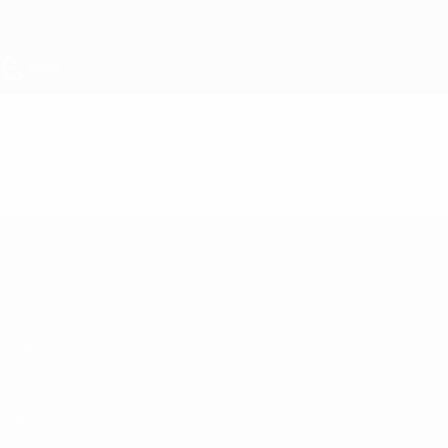
Passa
al
contenuto
principale
UEFA Under 19
Video
In vetrina
UEFA Under 19
Partite
Notizie
Sorteggi
Dettagli
Video
Squadre
SITI
NETWORK
UEFA