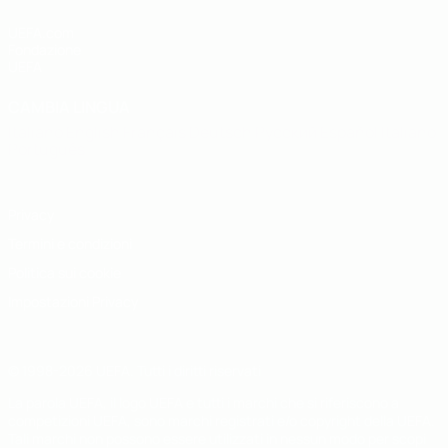
UEFA.com
Fondazione
UEFA
CAMBIA LINGUA
Italiano
English
Français
Deutsch
Русский
Español
Italiano
Português
Privacy
Termini e condizioni
Politica sui cookie
Impostazioni Privacy
© 1998-2026 UEFA. Tutti i diritti riservati
La parola UEFA, il logo UEFA e tutti i marchi che si riferiscono a
competizioni UEFA, sono marchi registrati e/o copyright della UEFA.
Tali marchi non possono essere utilizzati in nessun modo per scopi