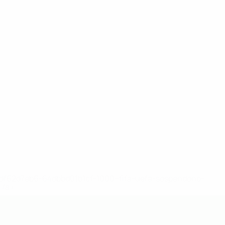
148df62d7eb6-64dbbd01b1cf-1000--fifa-uefa-sospendono-
</a>