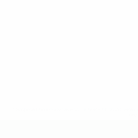
* Sospesa fino a nuovo avviso. <a href='https://it.u
naz
UEFA Under 19