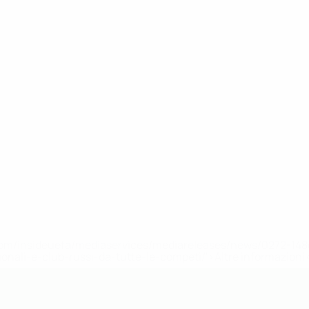
efa.com/insideuefa/mediaservices/mediareleases/news/0272-
ionali-e-club-russi-da-tutte-le-competi/'>Altre informazioni