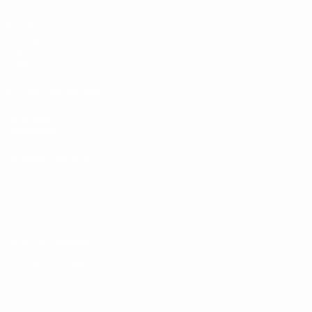
Partite
Sorteggi
Video
Squadre
SITI NETWORK UEFA
UEFA.com
Fondazione UEFA
CAMBIA LINGUA
Italiano
English
Français
Deutsch
Русский
Español
Italiano
P
Privacy
Termini e condizioni
Politica sui cookie
Impostazioni Privacy