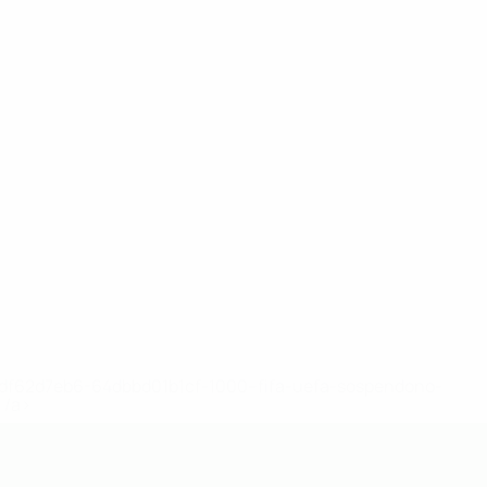
148df62d7eb6-64dbbd01b1cf-1000--fifa-uefa-sospendono-
</a>