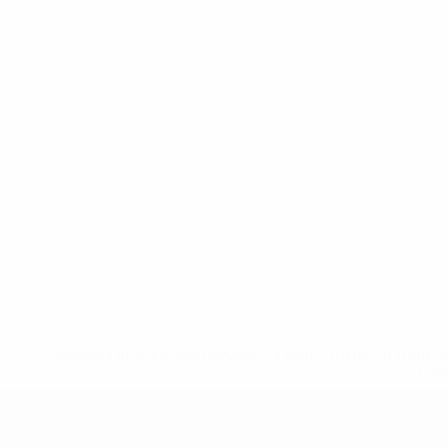
* Sospesa fino a nuovo avviso. <a href='https://it.u
naz
UEFA Under 19