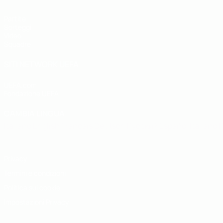
Partite
Sorteggi
Video
Squadre
SITI NETWORK UEFA
UEFA.com
Fondazione UEFA
CAMBIA LINGUA
Italiano
English
Français
Deutsch
Русский
Español
Italiano
P
Privacy
Termini e condizioni
Politica sui cookie
Impostazioni Privacy