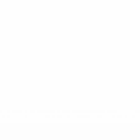
efa.com/insideuefa/mediaservices/mediareleases/news/0272-
ionali-e-club-russi-da-tutte-le-competi/'>Altre informazioni