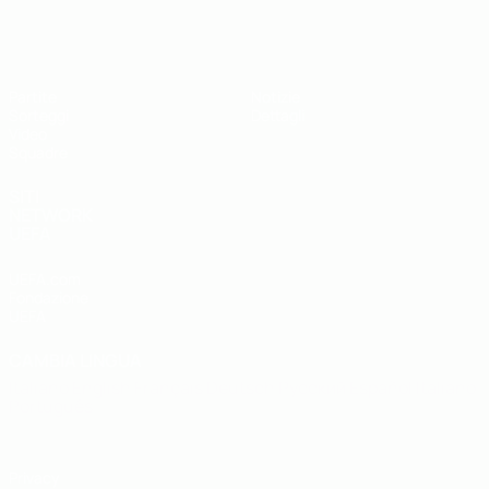
UEFA Under 19
Partite
Notizie
Sorteggi
Dettagli
Video
Squadre
SITI
NETWORK
UEFA
UEFA.com
Fondazione
UEFA
CAMBIA LINGUA
Italiano
English
Français
Deutsch
Русский
Español
Italiano
Português
Privacy