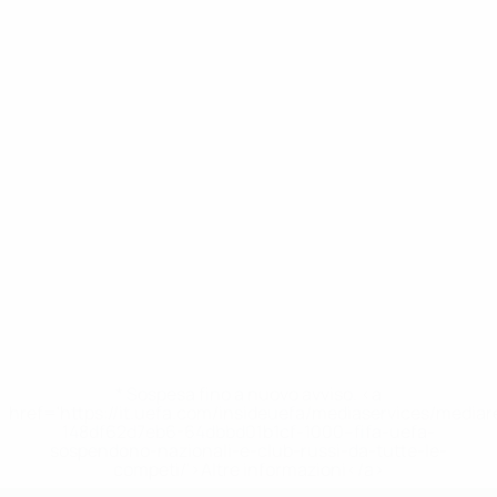
* Sospesa fino a nuovo avviso. <a
href='https://it.uefa.com/insideuefa/mediaservices/media
148df62d7eb6-64dbbd01b1cf-1000--fifa-uefa-
sospendono-nazionali-e-club-russi-da-tutte-le-
competi/'>Altre informazioni</a>