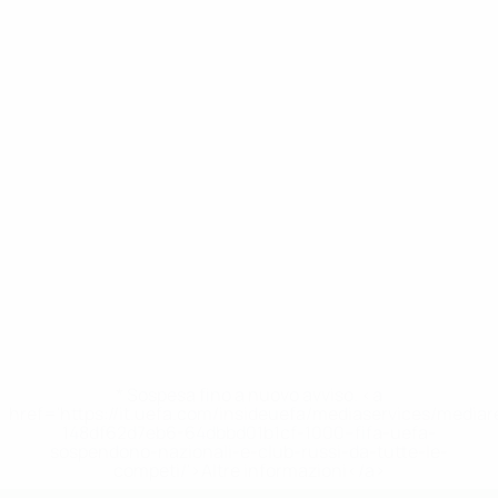
* Sospesa fino a nuovo avviso. <a
href='https://it.uefa.com/insideuefa/mediaservices/media
148df62d7eb6-64dbbd01b1cf-1000--fifa-uefa-
sospendono-nazionali-e-club-russi-da-tutte-le-
competi/'>Altre informazioni</a>