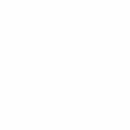
UEFA Under 19
Partite
Notizie
Sorteggi
Dettagli
Video
Squadre
SITI
NETWORK
UEFA
UEFA.com
Fondazione
UEFA
CAMBIA LINGUA
Italiano
English
Français
Deutsch
Русский
Español
Italiano
Português
Privacy