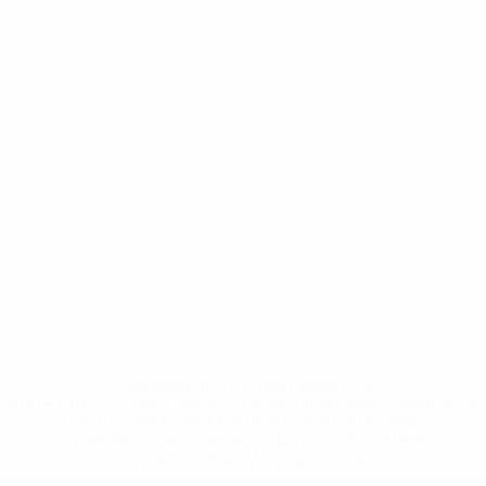
* Sospesa fino a nuovo avviso. <a
href='https://it.uefa.com/insideuefa/mediaservices/media
148df62d7eb6-64dbbd01b1cf-1000--fifa-uefa-
sospendono-nazionali-e-club-russi-da-tutte-le-
competi/'>Altre informazioni</a>