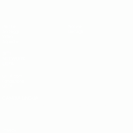
UEFA Under 19
Partite
Notizie
Sorteggi
Dettagli
Video
Squadre
SITI
NETWORK
UEFA
UEFA.com
Fondazione
UEFA
CAMBIA LINGUA
Italiano
English
Français
Deutsch
Русский
Español
Italiano
Português
Privacy