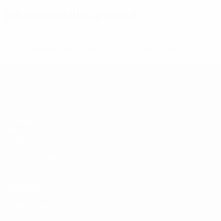
Situazione disciplinare
* Sospesa fino a nuovo avviso. <a href='https://it.u
naz
UEFA Under 19
Partite
Sorteggi
Video
Squadre
SITI NETWORK UEFA
UEFA.com
Fondazione UEFA
CAMBIA LINGUA
Italiano
English
Français
Deutsch
Русский
Español
Italiano
P