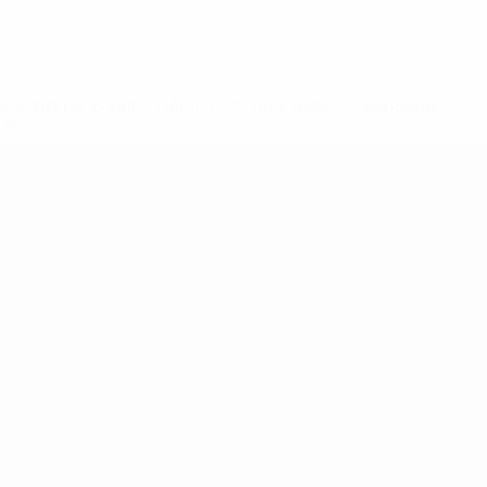
148df62d7eb6-64dbbd01b1cf-1000--fifa-uefa-sospendono-
</a>