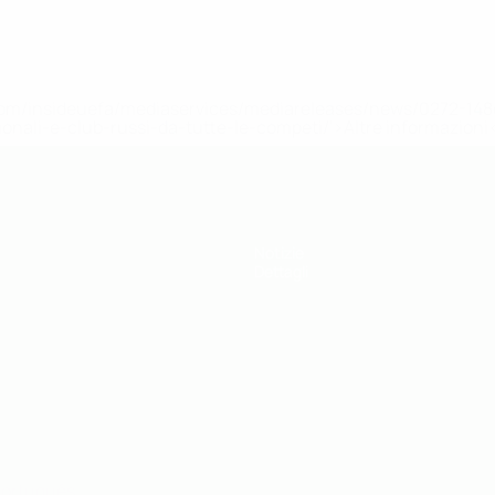
efa.com/insideuefa/mediaservices/mediareleases/news/0272-
ionali-e-club-russi-da-tutte-le-competi/'>Altre informazioni
Notizie
Dettagli
ortuguês