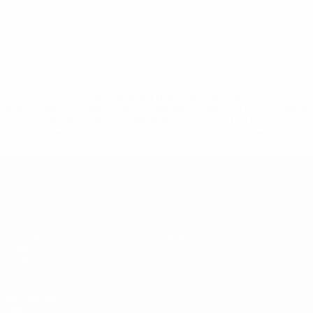
* Sospesa fino a nuovo avviso. <a
href='https://it.uefa.com/insideuefa/mediaservices/media
148df62d7eb6-64dbbd01b1cf-1000--fifa-uefa-
sospendono-nazionali-e-club-russi-da-tutte-le-
competi/'>Altre informazioni</a>
UEFA Under 19
Partite
Notizie
Sorteggi
Dettagli
Video
Squadre
SITI
NETWORK
UEFA