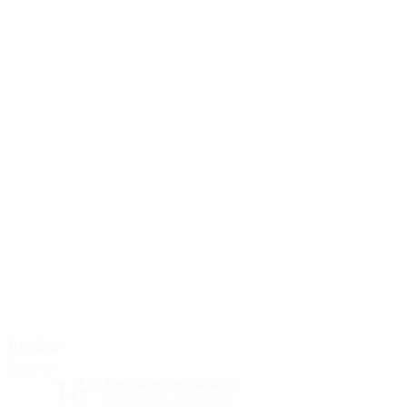
Amica
Wronki
16°
Parzialmente nuvoloso
Il terreno è eccellente