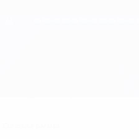
Passa
al
contenuto
principale
UEFA Youth League
Lech Poznań vs Nantes
Sommario
Aggiornamenti
Info partita
Curiosità partita