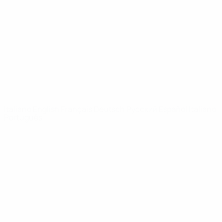
Notizie
Dettagli
SITI
NETWORK
UEFA
UEFA.com
Fondazione
UEFA
CAMBIA LINGUA
Italiano
English
Français
Deutsch
Русский
Español
Italiano
Português
Privacy
Termini e condizioni
Politica sui cookie
Impostazioni Privacy