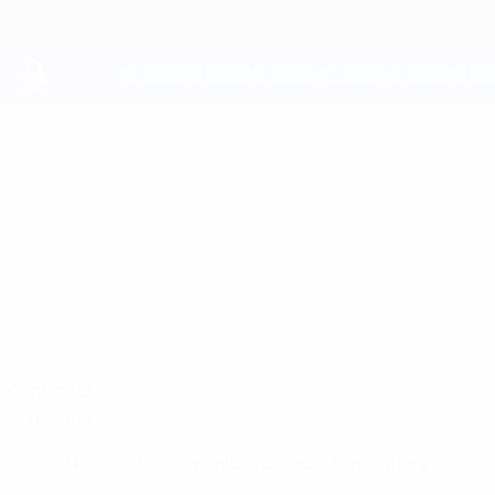
Passa
al
contenuto
principale
UEFA Youth League
OSKAR
Oskar Jarde Stat.
JARDE
Brommapojkarna
Confronta
Sommario
Nessun dato disponibile per questo giocatore