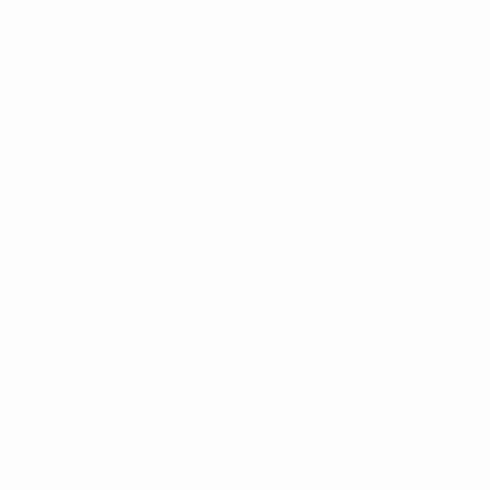
Notizie
Dettagli
SITI
NETWORK
UEFA
UEFA.com
Fondazione
UEFA
CAMBIA LINGUA
Italiano
English
Français
Deutsch
Русский
Español
Italiano
Português
Privacy
Termini e condizioni
Politica sui cookie
Impostazioni Privacy