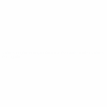
Notizie
Dettagli
SITI
NETWORK
UEFA
UEFA.com
Fondazione
UEFA
CAMBIA LINGUA
Italiano
English
Français
Deutsch
Русский
Español
Italiano
Português
Privacy
Termini e condizioni
Politica sui cookie
Impostazioni Privacy