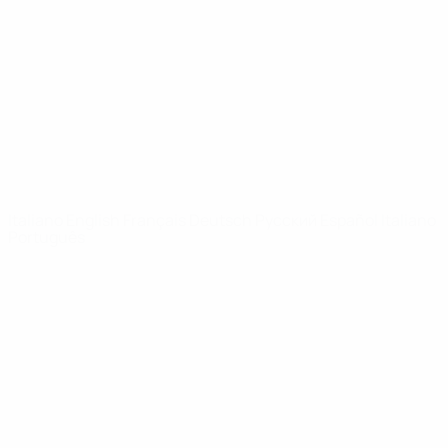
Notizie
Dettagli
SITI
NETWORK
UEFA
UEFA.com
Fondazione
UEFA
CAMBIA LINGUA
Italiano
English
Français
Deutsch
Русский
Español
Italiano
Português
Privacy
Termini e condizioni
Politica sui cookie
Impostazioni Privacy