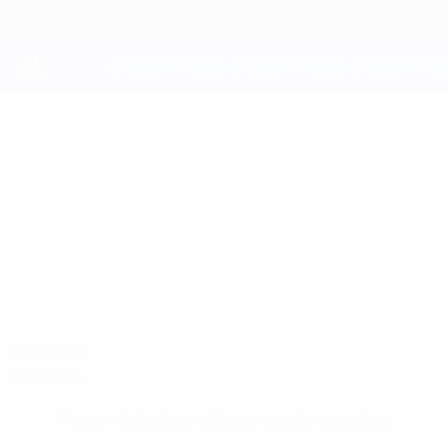
Passa
al
contenuto
principale
UEFA Youth League
ROY
Roy Snip Stat.
SNIP
Bayern München
Confronta
Sommario
Nessun dato disponibile per questo giocatore