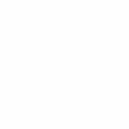
Notizie
Dettagli
SITI
NETWORK
UEFA
UEFA.com
Fondazione
UEFA
CAMBIA LINGUA
Italiano
English
Français
Deutsch
Русский
Español
Italiano
Português
Privacy
Termini e condizioni
Politica sui cookie
Impostazioni Privacy