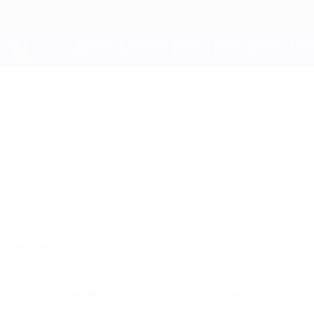
Passa
al
contenuto
principale
UEFA Youth League
LAZARE
Lazare Natenadze Stat.
NATENADZE
Dinamo Tbilisi
Confronta
Sommario
Nessun dato disponibile per questo giocatore