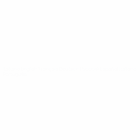
Notizie
Dettagli
SITI
NETWORK
UEFA
UEFA.com
Fondazione
UEFA
CAMBIA LINGUA
Italiano
English
Français
Deutsch
Русский
Español
Italiano
Português
Privacy
Termini e condizioni
Politica sui cookie
Impostazioni Privacy