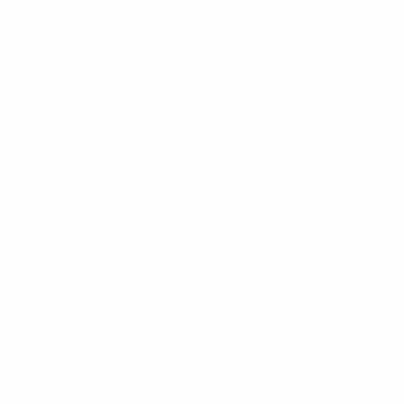
Notizie
Dettagli
SITI
NETWORK
UEFA
UEFA.com
Fondazione
UEFA
CAMBIA LINGUA
Italiano
English
Français
Deutsch
Русский
Español
Italiano
Português
Privacy
Termini e condizioni
Politica sui cookie
Impostazioni Privacy