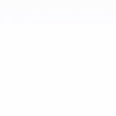
Passa
al
contenuto
principale
UEFA Youth League
EMMANUEL
Emmanuel Airoboma Stat.
AIROBOMA
Liverpool
Confronta
Sommario
Nessun dato disponibile per questo giocatore