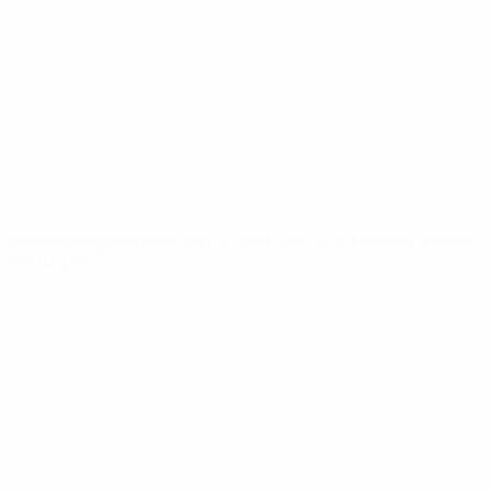
Notizie
Dettagli
SITI
NETWORK
UEFA
UEFA.com
Fondazione
UEFA
CAMBIA LINGUA
Italiano
English
Français
Deutsch
Русский
Español
Italiano
Português
Privacy
Termini e condizioni
Politica sui cookie
Impostazioni Privacy