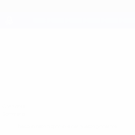
Passa
al
contenuto
principale
UEFA Youth League
GIANLUCA
Gianluca Okon Stat.
OKON
Club Brugge
Italia
Confronta
Sommario
Nessun dato disponibile per questo giocatore