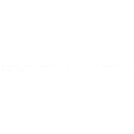
Notizie
Dettagli
SITI
NETWORK
UEFA
UEFA.com
Fondazione
UEFA
CAMBIA LINGUA
Italiano
English
Français
Deutsch
Русский
Español
Italiano
Português
Privacy
Termini e condizioni
Politica sui cookie
Impostazioni Privacy