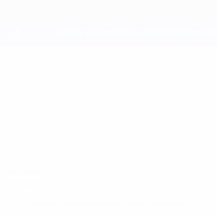
Passa
al
contenuto
principale
UEFA Youth League
BALŠA
Balša Đurašić Stat.
ĐURAŠIĆ
Budućnost
Confronta
Sommario
Nessun dato disponibile per questo giocatore