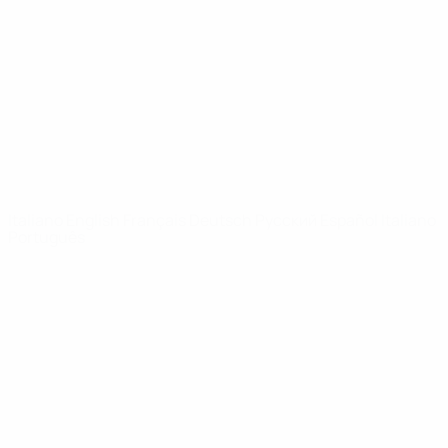
Notizie
Dettagli
SITI
NETWORK
UEFA
UEFA.com
Fondazione
UEFA
CAMBIA LINGUA
Italiano
English
Français
Deutsch
Русский
Español
Italiano
Português
Privacy
Termini e condizioni
Politica sui cookie
Impostazioni Privacy