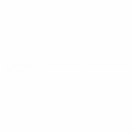
Notizie
Dettagli
SITI
NETWORK
UEFA
UEFA.com
Fondazione
UEFA
CAMBIA LINGUA
Italiano
English
Français
Deutsch
Русский
Español
Italiano
Português
Privacy
Termini e condizioni
Politica sui cookie
Impostazioni Privacy