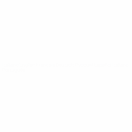
Notizie
Dettagli
SITI
NETWORK
UEFA
UEFA.com
Fondazione
UEFA
CAMBIA LINGUA
Italiano
English
Français
Deutsch
Русский
Español
Italiano
Português
Privacy
Termini e condizioni
Politica sui cookie
Impostazioni Privacy