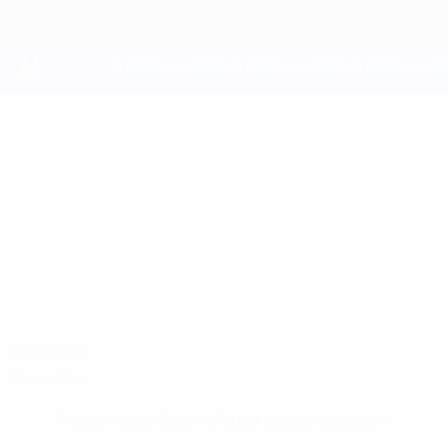
Passa
al
contenuto
principale
UEFA Youth League
OSCAR
Oscar Buur Stat.
BUUR
Copenhagen
Danimarca
Confronta
Sommario
Nessun dato disponibile per questo giocatore