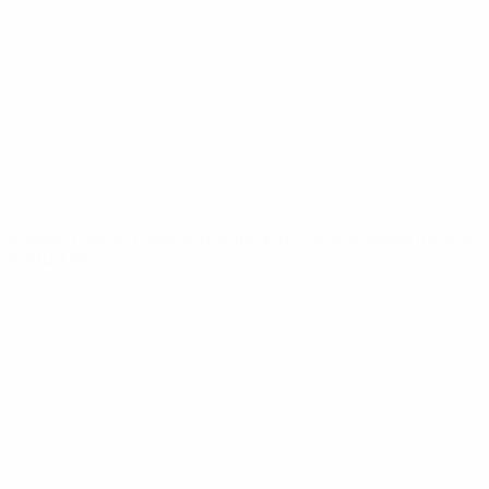
Notizie
Dettagli
SITI
NETWORK
UEFA
UEFA.com
Fondazione
UEFA
CAMBIA LINGUA
Italiano
English
Français
Deutsch
Русский
Español
Italiano
Português
Privacy
Termini e condizioni
Politica sui cookie
Impostazioni Privacy