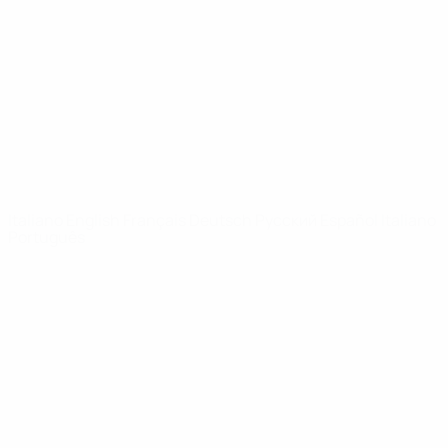
Notizie
Dettagli
SITI
NETWORK
UEFA
UEFA.com
Fondazione
UEFA
CAMBIA LINGUA
Italiano
English
Français
Deutsch
Русский
Español
Italiano
Português
Privacy
Termini e condizioni
Politica sui cookie
Impostazioni Privacy