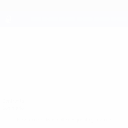
Passa
al
contenuto
principale
UEFA Youth League
MARC
Marc Striednig Stat.
STRIEDNIG
Salzburg
Austria
Confronta
Sommario
Nessun dato disponibile per questo giocatore