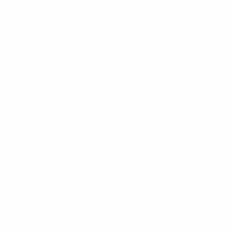
Notizie
Dettagli
SITI
NETWORK
UEFA
UEFA.com
Fondazione
UEFA
CAMBIA LINGUA
Italiano
English
Français
Deutsch
Русский
Español
Italiano
Português
Privacy
Termini e condizioni
Politica sui cookie
Impostazioni Privacy