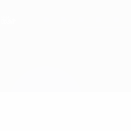
Passa
al
contenuto
Nations League &amp; Women's EURO
principale
Risultati e statistiche live
UEFA Nations League
Aggiornamenti
Gruppo
Info partita
Kazakistan vs Slovacchia