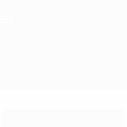
Passa
al
contenuto
Nations League &amp; Women's EURO
Scarica
principale
Risultati e statistiche live
UEFA Nations League
Slovenia vs Slovacchia
Sommario
Aggiornamenti
Info partita