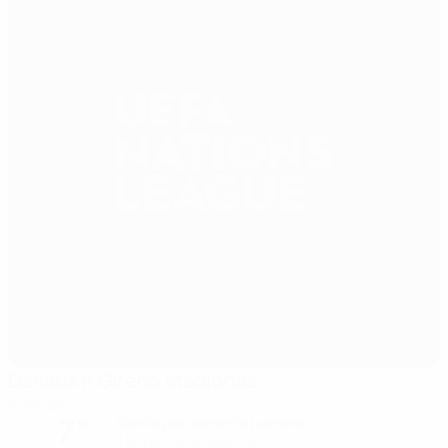
Dariaus ir Girėno stadionas
Kaunas
7°
Serata parzialmente nuvolosa
Il terreno è eccellente