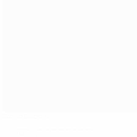
Skonto Stadions
Riga
17°
Serata parzialmente nuvolosa
Il terreno è eccellente