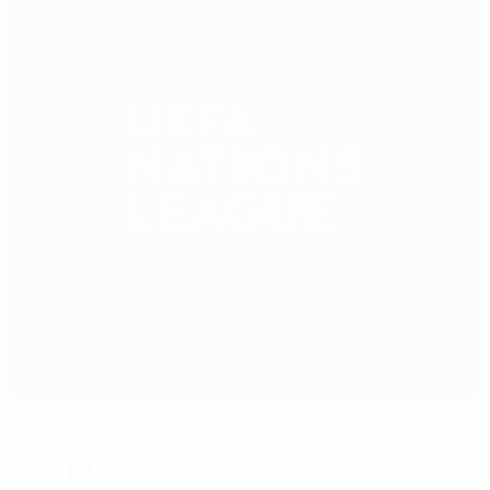
Stade de Genève
Ginevra
17°
Pioggia
Il terreno è eccellente