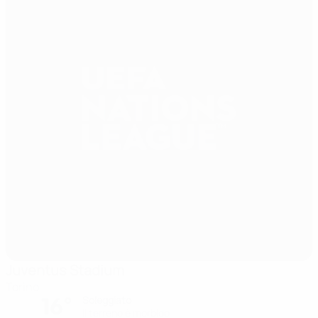
Juventus Stadium
Torino
16°
Soleggiato
Il terreno è morbido