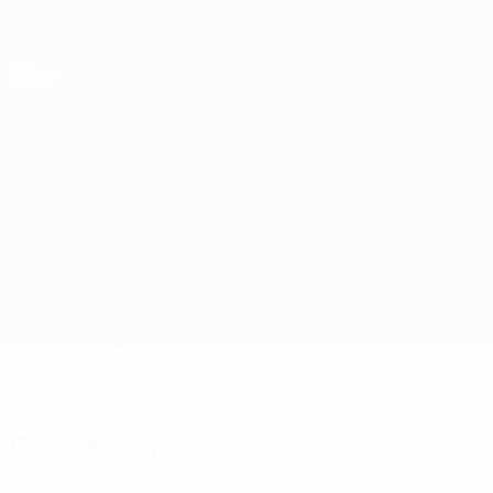
Passa
al
contenuto
Nations League &amp; Women's EURO
Scarica
principale
Risultati e statistiche live
UEFA Nations League
Grecia vs Slovenia
Sommario
Aggiornamenti
Info partita
Curiosità partita