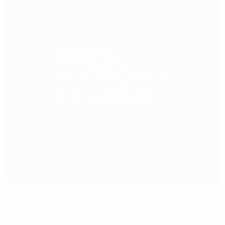
Stadionul Zimbru
Chisinau
Arbitri