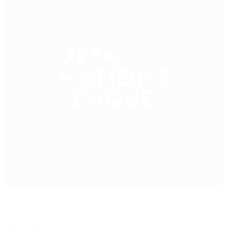
GSP
Nicosia
Arbitri