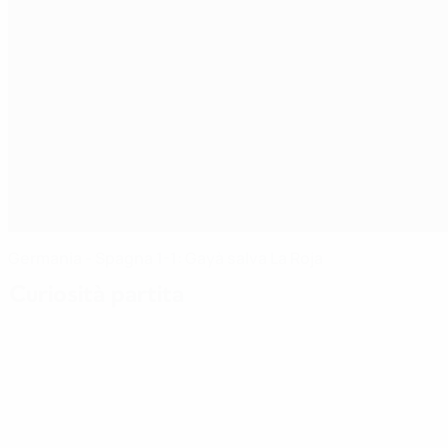
Germania - Spagna 1-1: Gayà salva La Roja
Curiosità partita