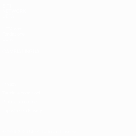
SITI
NETWORK
UEFA
UEFA.com
Fondazione
UEFA
CAMBIA LINGUA
Italiano
English
Français
Deutsch
Русский
Español
Italiano
Português
Privacy
Termini e condizioni
Politica sui cookie
Impostazioni Privacy
© 1998-2026 UEFA. Tutti i diritti riservati