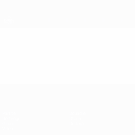
Passa
al
contenuto
principale
UEFA Futsal Champions League
Video
In vetrina
UEFA Futsal Champions League
Partite
Squadre
Sorteggi
Storia
Gironi
Dettagli
Video