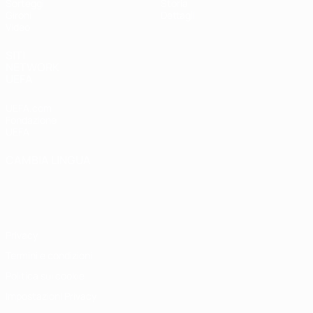
Sorteggi
Storia
Gironi
Dettagli
Video
SITI
NETWORK
UEFA
UEFA.com
Fondazione
UEFA
CAMBIA LINGUA
Italiano
English
Français
Deutsch
Русский
Español
Italiano
Português
Privacy
Termini e condizioni
Politica sui cookie
Impostazioni Privacy