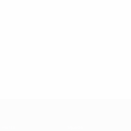
UEFA Futsal Champions League
Partite
Squadre