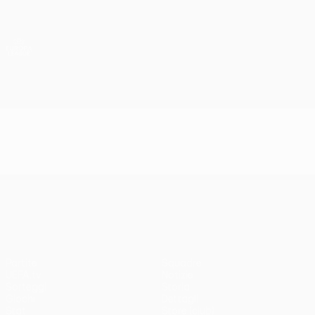
Passa
al
contenuto
UEFA Europa League Ufficiale
Scarica
principale
Risultati e statistiche live
UEFA Europa League
UEFA Europa League
Partite
Squadre
UEFA.tv
Notizie
Sorteggi
Storia
Giochi
Dettagli
Stat.
Store (club)