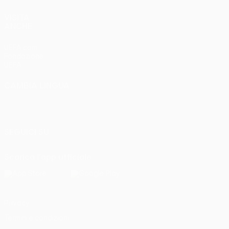
VISITA
ANCHE
UEFA.com
Fondazione
UEFA
CAMBIA LINGUA
Italiano
English
Français
Deutsch
Русский
Español
Italiano
Português
SEGUICI SU
Scarica l'app ufficiale
Privacy
Termini e condizioni