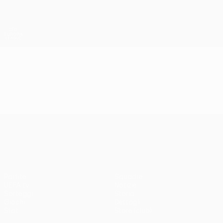
Passa
al
contenuto
UEFA Europa League Ufficiale
Scarica
principale
Risultati e statistiche live
UEFA Europa League
Video
Highlights
UEFA Europa League
Partite
Squadre
UEFA.tv
Notizie
Sorteggi
Storia
Giochi
Dettagli
Stat.
Store (club)