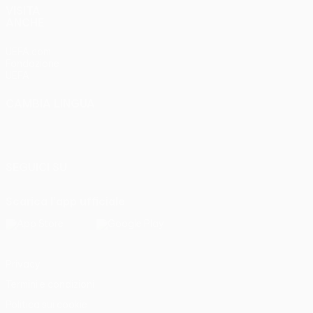
VISITA
ANCHE
UEFA.com
Fondazione
UEFA
CAMBIA LINGUA
Italiano
English
Français
Deutsch
Русский
Español
Italiano
Português
SEGUICI SU
Scarica l'app ufficiale
Privacy
Termini e condizioni
Politica sui cookie