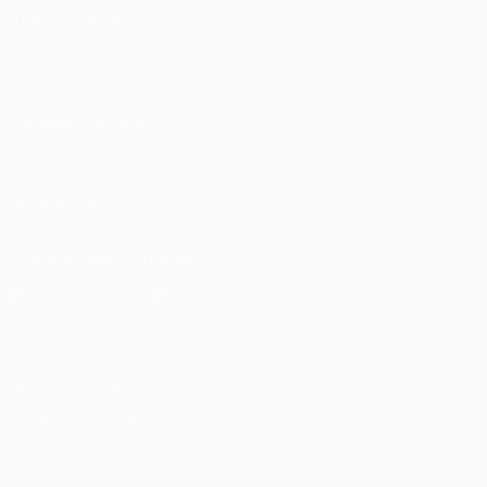
VISITA ANCHE
UEFA.com
Fondazione UEFA
CAMBIA LINGUA
Italiano
English
Français
Deutsch
Русский
Español
Italia
SEGUICI SU
Scarica l'app ufficiale
Privacy
Termini e condizioni
Politica sui cookie
Impostazioni Privacy