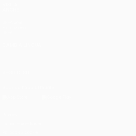
VISITA
ANCHE
UEFA.com
Fondazione
UEFA
CAMBIA LINGUA
Italiano
English
Français
Deutsch
Русский
Español
Italiano
Português
SEGUICI SU
Scarica l'app ufficiale
Privacy
Termini e condizioni
Politica sui cookie