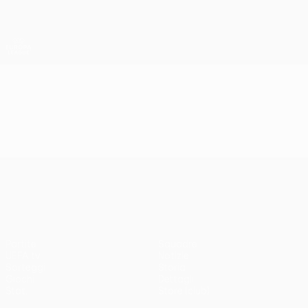
Passa
al
contenuto
UEFA Europa League Ufficiale
Scarica
principale
Risultati e statistiche live
UEFA Europa League
Video
Highlights
UEFA Europa League
Partite
Squadre
UEFA.tv
Notizie
Sorteggi
Storia
Giochi
Dettagli
Stat.
Store (club)