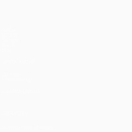
Partite
UEFA.tv
Sorteggi
Giochi
Stat.
VISITA ANCHE
UEFA.com
Fondazione UEFA
CAMBIA LINGUA
Italiano
English
Français
Deutsch
Русский
Español
Italia
SEGUICI SU
Scarica l'app ufficiale