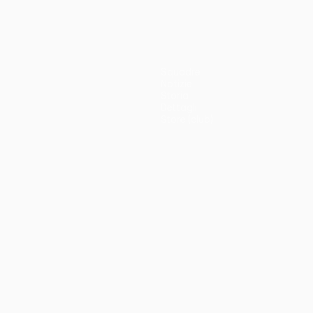
Squadre
Notizie
Storia
Dettagli
Store (club)
no
Português