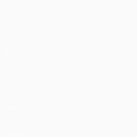
3-1
Partite
Squadre
UEFA.tv
Notizie
Sorteggi
Storia
Giochi
Dettagli
Stat.
Store (club)
VISITA
ANCHE
UEFA.com
Fondazione
UEFA
CAMBIA LINGUA
Italiano
English
Français
Deutsch
Русский
Español
Italiano
Português
SEGUICI SU