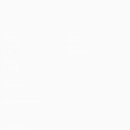
3-1
Partite
Squadre
UEFA.tv
Notizie
Sorteggi
Storia
Giochi
Dettagli
Stat.
Store (club)
VISITA
ANCHE
UEFA.com
Fondazione
UEFA
CAMBIA LINGUA
Italiano
English
Français
Deutsch
Русский
Español
Italiano
Português
SEGUICI SU