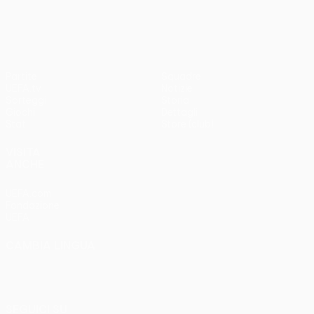
3-1
Partite
Squadre
UEFA.tv
Notizie
Sorteggi
Storia
Giochi
Dettagli
Stat.
Store (club)
VISITA
ANCHE
UEFA.com
Fondazione
UEFA
CAMBIA LINGUA
Italiano
English
Français
Deutsch
Русский
Español
Italiano
Português
SEGUICI SU