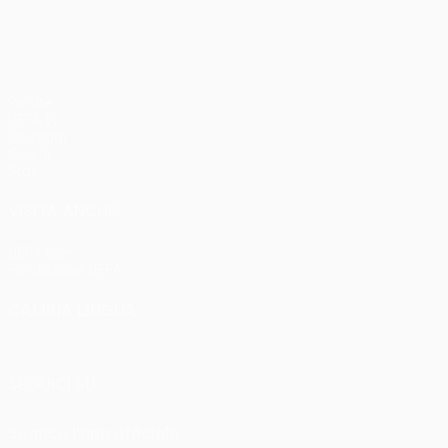
Partite
UEFA.tv
Sorteggi
Giochi
Stat.
VISITA ANCHE
UEFA.com
Fondazione UEFA
CAMBIA LINGUA
Italiano
English
Français
Deutsch
Русский
Español
Italia
SEGUICI SU
Scarica l'app ufficiale