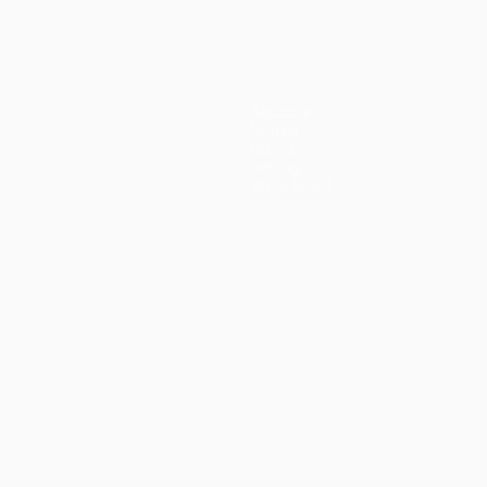
Squadre
Notizie
Storia
Dettagli
Store (club)
no
Português