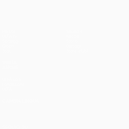
3-1
Partite
Squadre
UEFA.tv
Notizie
Sorteggi
Storia
Giochi
Dettagli
Stat.
Store (club)
VISITA
ANCHE
UEFA.com
Fondazione
UEFA
CAMBIA LINGUA
Italiano
English
Français
Deutsch
Русский
Español
Italiano
Português
SEGUICI SU