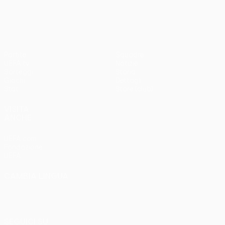
3-1
Partite
Squadre
UEFA.tv
Notizie
Sorteggi
Storia
Giochi
Dettagli
Stat.
Store (club)
VISITA
ANCHE
UEFA.com
Fondazione
UEFA
CAMBIA LINGUA
Italiano
English
Français
Deutsch
Русский
Español
Italiano
Português
SEGUICI SU